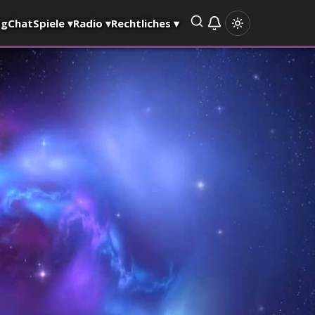
og
Chat
Spiele
▾
Radio
▾
Rechtliches
▾