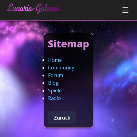
Sitemap
Home
Community
Forum
Blog
Spiele
Radio
Zurück