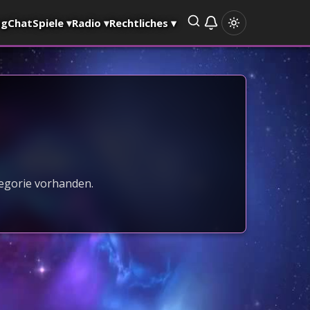
og
Chat
Spiele
▾
Radio
▾
Rechtliches
▾
tegorie vorhanden.