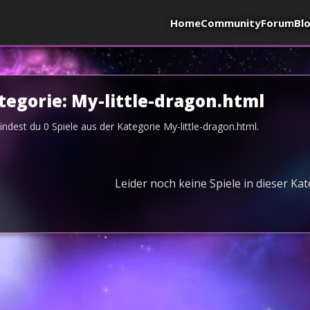
Home
Community
Forum
Bl
tegorie:
My-little-dragon.html
findest du
0
Spiele aus der Kategorie
My-little-dragon.html
.
Leider noch keine Spiele in dieser Ka