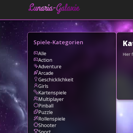
Spiele-Kategorien
Ka
Alle
Hier 
Action
Adventure
Arcade
Geschicklichkeit
Girls
Kartenspiele
Multiplayer
Pinball
Puzzle
Rollenspiele
Shooter
Sport