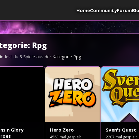
Home
Community
Forum
Bl
tegorie:
Rpg
findest du
3
Spiele aus der Kategorie
Rpg
.
ns n Glory
Hero Zero
Sven's Quest
roes
4563
mal gespielt
2207
mal gespielt