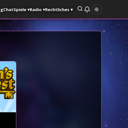
og
Chat
Spiele
▾
Radio
▾
Rechtliches
▾