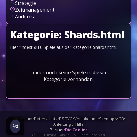
Strategie
Zeitmanagement
Anderes...
Kategorie:
Shards.html
Hier findest du
0
Spiele aus der Kategorie
Shards.html
.
Leider noch keine Spiele in dieser
Kategorie vorhanden.
Impressum
•
Datenschutz
•
DSGVO
•
Verlinke uns
•
Sitemap
•
AGB
•
Anleitung & Hilfe
Partner:
Die Coolies
©
2026
Lunaria-Galaxie | All Rights Reserved