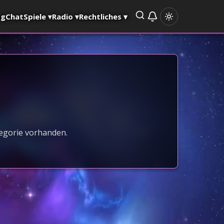
og
Chat
Spiele
▾
Radio
▾
Rechtliches
▾
tegorie vorhanden.