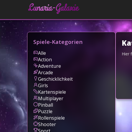
Spiele-Kategorien
Ka
Alle
Hier 
Action
Adventure
Arcade
Geschicklichkeit
Girls
Kartenspiele
Multiplayer
Pinball
Puzzle
Rollenspiele
Shooter
Sport